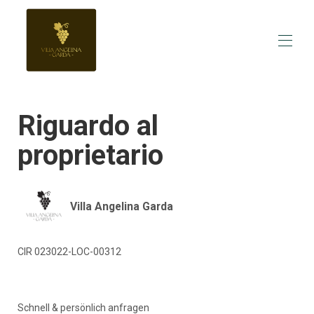
Home
Riguardo al
Panoramica
Fare
proprietario
Fotografie
Calendario delle occupazioni
recensioni
Contatto
Villa Angelina Garda
Prezzi
CIR 023022-LOC-00312
Schnell & persönlich anfragen