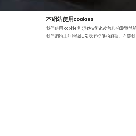
本網站使用cookies
我們使用 cookie 和類似技術來改善您的瀏覽體
我們網站上的體驗以及我們提供的服務。有關我們如
Villa Angelina Garda – Family Apartment w
Enjoy your Lake Garda holiday in a newly ren
for up to 6 guests. The property offers 2 be
private garage, air conditioning, Wi-Fi, washi
Perfect for families, couples and guests visi