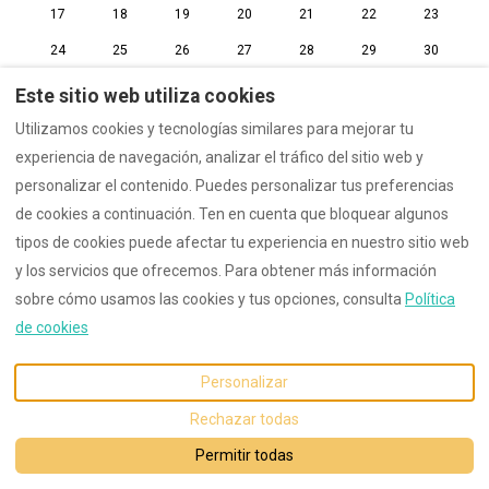
17
18
19
20
21
22
23
24
25
26
27
28
29
30
31
1
2
3
4
5
6
Este sitio web utiliza cookies
Utilizamos cookies y tecnologías similares para mejorar tu
experiencia de navegación, analizar el tráfico del sitio web y
personalizar el contenido. Puedes personalizar tus preferencias
Contacto
imprimir
Protección de Datos
de cookies a continuación. Ten en cuenta que bloquear algunos
tipos de cookies puede afectar tu experiencia en nuestro sitio web
y los servicios que ofrecemos. Para obtener más información
sobre cómo usamos las cookies y tus opciones, consulta
Política
Español
EUR
+49 160 8042431
de cookies
Email
:
©
2026
Villa Angelina Garda
Personalizar
Villa.angelina.garda@gmail.
Todos los derechos
com
reservados
- Powered
Rechazar todas
by
Lodgify
Permitir todas