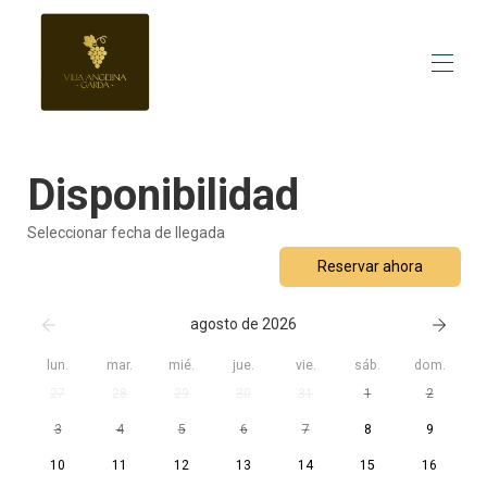
Inicio
Disponibilidad
Descripción general
Hacer
Fotos
Seleccionar fecha de llegada
Calendario de ocupación
Reservar ahora
opiniones
Contacto
Precios
agosto de 2026
lun.
mar.
mié.
jue.
vie.
sáb.
dom.
27
28
29
30
31
1
2
3
4
5
6
7
8
9
10
11
12
13
14
15
16