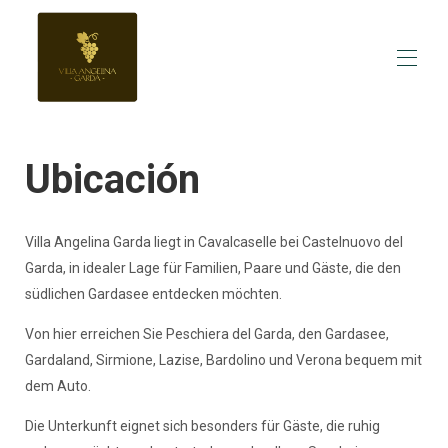
Inicio
Ubicación
Descripción general
Hacer
Fotos
Calendario de ocupación
Villa Angelina Garda liegt in Cavalcaselle bei Castelnuovo del
opiniones
Garda, in idealer Lage für Familien, Paare und Gäste, die den
Contacto
südlichen Gardasee entdecken möchten.
Precios
Von hier erreichen Sie Peschiera del Garda, den Gardasee,
Gardaland, Sirmione, Lazise, Bardolino und Verona bequem mit
dem Auto.
Die Unterkunft eignet sich besonders für Gäste, die ruhig