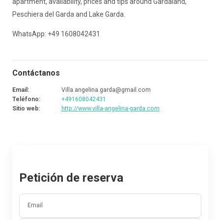
apartment, availability, prices and tips around Gardaland,
Peschiera del Garda and Lake Garda.
WhatsApp: +49 1608042431
Contáctanos
Email
:
Villa.angelina.garda@gmail.com
Teléfono
:
+491608042431
Sitio web
:
http://www.villa-angelina-garda.com
Petición de reserva
Email