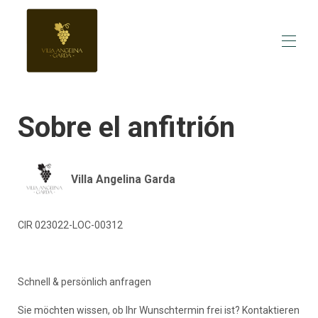
Inicio
Sobre el anfitrión
Descripción general
Hacer
Fotos
Calendario de ocupación
Villa Angelina Garda
opiniones
Contacto
Precios
CIR 023022-LOC-00312
Schnell & persönlich anfragen
Sie möchten wissen, ob Ihr Wunschtermin frei ist? Kontaktieren